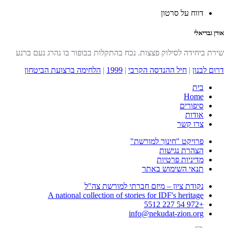
דווח על סרטון
אורן גבריאלי
שירת ביחידה לסילוק פצצות. נכח בהתקלות בבופור בו נהרג נעם ברנע
דרום לבנון
|
חיל ההנדסה הקרבי
|
1999
|
הלחימה ברצועת הביטחון
בית
Home
סיפורים
אודות
צרו קשר
פרויקט "חינוך למורשת"
הצהרת נגישות
מדיניות פרטיות
תנאי השימוש באתר
נקודת ציון – מיזם חברתי למורשת צה"ל
A national collection of stories for IDF's heritage
+972 54 227 5512
info@nekudat-zion.org