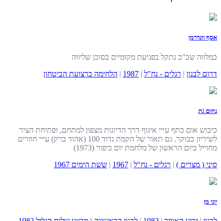
אסף וונדרמן
כמלווה שב"כ נתקל בפגיעת מקומיים בסוכן שליווה
דרום לבנון
|
רגלים - נח"ל
|
1987
|
הלחימה ברצועת הביטחון
נחום גת
כיבוש אום כתף עײי איגוף דרך הדיונות מצפון למתחם, ופתיחת הציר
לשיריון בבוקר. גם תאור של הקמת גדוד 100 (אהוד ברק) עײי חוזרים
מחוײל ביום הראשון של מלחמת יום כיפור (1973)
סיני ( מצרים )
|
רגלים - נח"ל
|
1967
|
ששת הימים 1967
יוני מן
לבנון
|
זרוע האוויר
|
1982
|
לבנון הראשונה \ מבצע שלום הגליל 1982