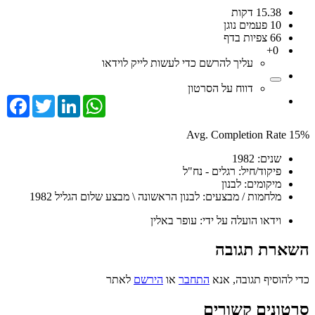
15.38 דקות
10 פעמים נוגן
66 צפיות בדף
0+
עליך להרשם כדי לעשות לייק לוידאו
דווח על הסרטון
cebook
Twitter
LinkedIn
WhatsApp
Avg. Completion Rate
15%
שנים:
1982
פיקוד/חיל:
רגלים - נח"ל
מיקומים:
לבנון
מלחמות / מבצעים:
לבנון הראשונה \ מבצע שלום הגליל 1982
וידאו הועלה על ידי:
עופר באלין
השארת תגובה
כדי להוסיף תגובה, אנא
התחבר
או
הירשם
לאתר
סרטונים קשורים