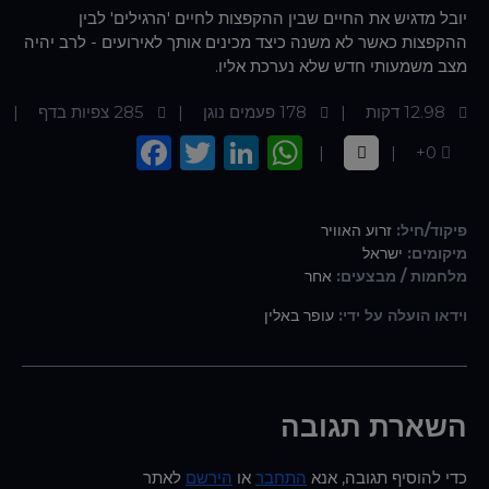
יובל מדגיש את החיים שבין ההקפצות לחיים 'הרגילים' לבין
ההקפצות כאשר לא משנה כיצד מכינים אותך לאירועים - לרב יהיה
מצב משמעותי חדש שלא נערכת אליו.
12.98 דקות
178 פעמים נוגן
285 צפיות בדף
Facebook
Twitter
LinkedIn
WhatsApp
0+
פיקוד/חיל:
זרוע האוויר
מיקומים:
ישראל
מלחמות / מבצעים:
אחר
וידאו הועלה על ידי:
עופר באלין
השארת תגובה
כדי להוסיף תגובה, אנא
התחבר
או
הירשם
לאתר