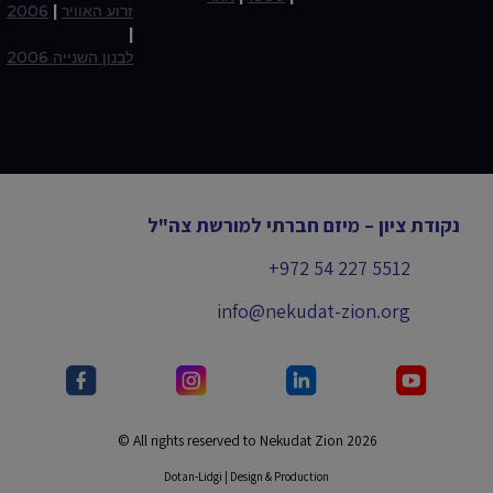
זרוע האוויר
|
2006
|
לבנון השנייה 2006
נקודת ציון – מיזם חברתי למורשת צה"ל
+972 54 227 5512
info@nekudat-zion.org
All rights reserved to Nekudat Zion 2026 ©
Dotan-Lidgi | Design & Production