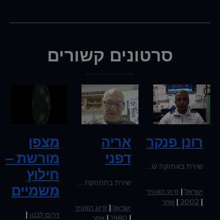
סרטונים קשורים
רונן פנקר
אריה
מצפן
דפני
מורשת –
שירת באחזקה של כלי טייס בבסיס ח"א בדרום. בהיותו מחוץ לבסיס נקלע לאירוע מחבלים, במהלכו ירה בשני המחבלים וסייע לחסלם. דמות משפיעה – יעקב טרנר
חילוץ
שירת בתחזוקת מטוסי F15 ו-F16 , לאור תקלה שהצוות התחזוקה האמריקאי לא הצליח לתקן, הגה רעיון והצליח לתקן את התקלה וקיבל על כך ראוי לשבח. דמות משפיעה – רן פקר
משמיים
ישראל
|
זרוע האוויר
|
2002
|
אחר
ישראל
|
זרוע האוויר
דרום לבנון
|
|
1980
|
אחר