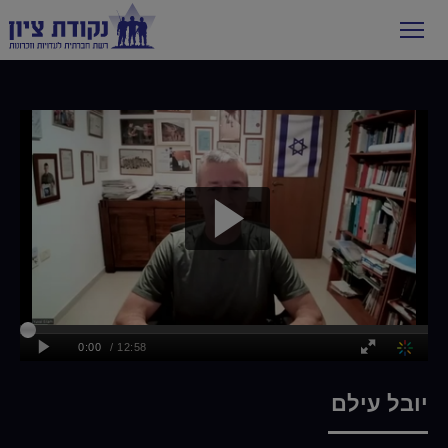
יובל עילם