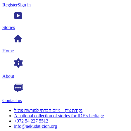
Register
Sign in
Stories
Home
About
Contact us
נקודת ציון – מיזם חברתי למורשת צה”ל
A national collection of stories for IDF’s heritage
+972 54 227 5512
info@nekudat-zion.org