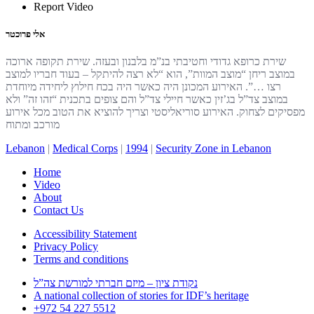
Report Video
אלי פרוכטר
שירת כרופא גדודי וחטיבתי בנ”מ בלבנון ובעזה. שירת תקופה ארוכה
במוצב ריחן “מוצב המוות”, הוא “לא רצה להיתקל – בעוד חבריו למוצב
רצו …”. האירוע המכונן היה כאשר היה בכח חילוץ ליחידה מיוחדת
במוצב צד”ל בג’זין כאשר חיילי צד”ל והם צופים בתכנית “זהו זה” ולא
מפסיקים לצחוק. האירוע סוריאליסטי וצריך להוציא את הטוב מכל אירוע
מורכב ומתוח
Lebanon
|
Medical Corps
|
1994
|
Security Zone in Lebanon
Home
Video
About
Contact Us
Accessibility Statement
Privacy Policy
Terms and conditions
נקודת ציון – מיזם חברתי למורשת צה”ל
A national collection of stories for IDF’s heritage
+972 54 227 5512