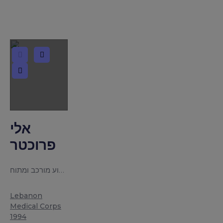
אלי
פרוכטר
שירת כרופא גדודי וחטיבתי בנ”מ בלבנון ובעזה. שירת תקופה ארוכה במוצב ריחן “מוצב המוות”, הוא “לא רצה להיתקל – בעוד חבריו למוצב רצו …”. האירוע המכונן היה כאשר היה בכח חילוץ ליחידה מיוחדת במוצב צד”ל בג’זין כאשר חיילי צד”ל והם צופים בתכנית “זהו זה” ולא מפסיקים לצחוק. האירוע סוריאליסטי וצריך להוציא את הטוב מכל אירוע מורכב ומתוח
Lebanon
|
Medical Corps
|
1994
|