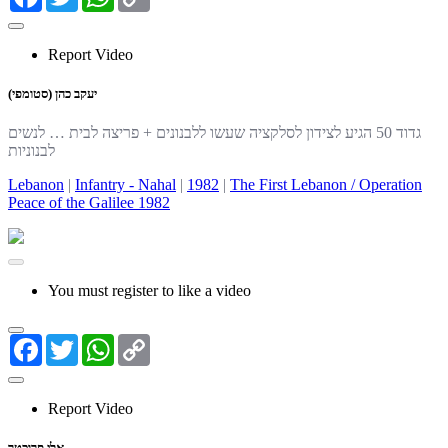
Link
Report Video
יעקב כהן (סטומפי)
גדוד 50 הגיע לצידון לסלקציה שעשו ללבנונים + פריצה לבית … לנשים
לבנוניות
Lebanon
|
Infantry - Nahal
|
1982
|
The First Lebanon / Operation
Peace of the Galilee 1982
You must register to like a video
Facebook
Twitter
WhatsApp
Copy
Link
Report Video
אלי פרוכטר