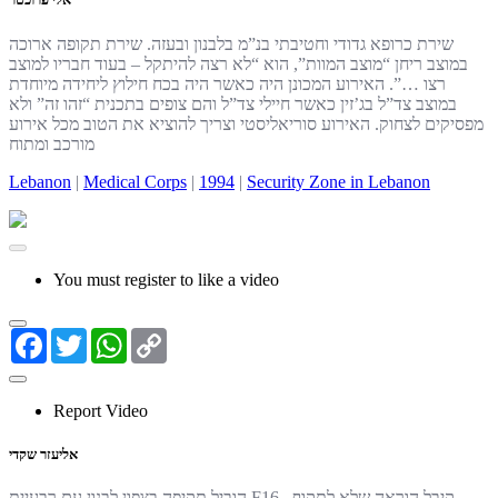
שירת כרופא גדודי וחטיבתי בנ”מ בלבנון ובעזה. שירת תקופה ארוכה
במוצב ריחן “מוצב המוות”, הוא “לא רצה להיתקל – בעוד חבריו למוצב
רצו …”. האירוע המכונן היה כאשר היה בכח חילוץ ליחידה מיוחדת
במוצב צד”ל בג’זין כאשר חיילי צד”ל והם צופים בתכנית “זהו זה” ולא
מפסיקים לצחוק. האירוע סוריאליסטי וצריך להוציא את הטוב מכל אירוע
מורכב ומתוח
Lebanon
|
Medical Corps
|
1994
|
Security Zone in Lebanon
You must register to like a video
Facebook
Twitter
WhatsApp
Copy
Link
Report Video
אליעזר שקדי
הוביל תקיפה בצפון לבנון עם רבעיית F16 . קיבל הוראה שלא לתקוף