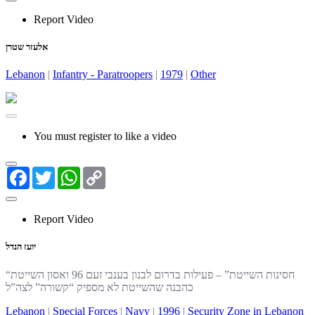
Report Video
אלעזר שטרן
Lebanon
|
Infantry - Paratroopers
|
1979
|
Other
You must register to like a video
Facebook
Twitter
WhatsApp
Copy
Link
Report Video
יועז הנדל
“חסינות השייטת” – פעילות בדרום לבנון בענבי זעם 96 ואסון השייטת
כהבנה שהשייטת לא מספיק “קשורה” לצה”ל
Lebanon
|
Special Forces
|
Navy
|
1996
|
Security Zone in Lebanon