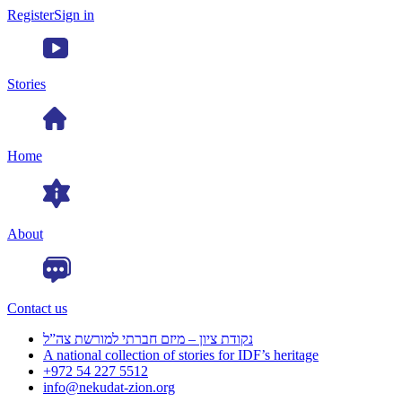
Register
Sign in
Stories
Home
About
Contact us
נקודת ציון – מיזם חברתי למורשת צה”ל
A national collection of stories for IDF’s heritage
+972 54 227 5512
info@nekudat-zion.org