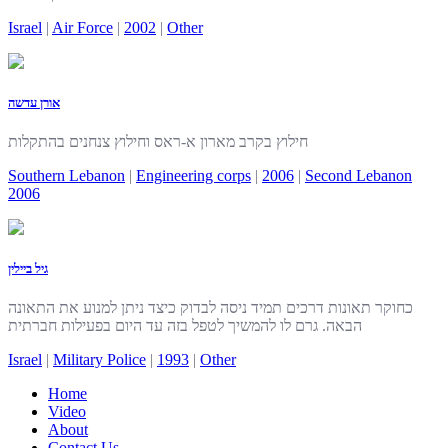
Israel
|
Air Force
|
2002
|
Other
אורן עדשה
חילוץ בקרב מארון א-ראס וחילוץ צנחנים בהתקלות
Southern Lebanon
|
Engineering corps
|
2006
|
Second Lebanon
2006
גיל ביילין
כחוקר תאונות דרכים תמיד ניסה לבדוק כיצד ניתן למנוע את התאונה
הבאה. גרם לו להמשיך לטפל בזה עד היום בפעילות חברתית
Israel
|
Military Police
|
1993
|
Other
Home
Video
About
Contact Us