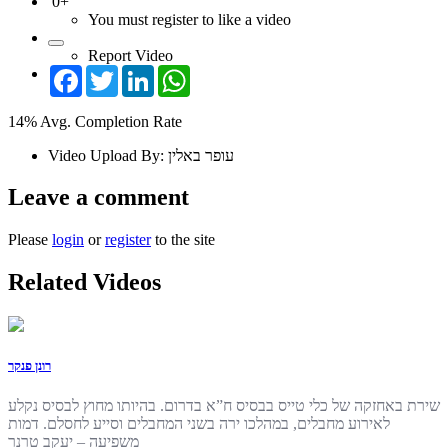
0+
You must register to like a video
Report Video
Facebook
Twitter
LinkedIn
WhatsApp
14%
Avg. Completion Rate
Video Upload By:
עופר באלין
Leave a comment
Please
login
or
register
to the site
Related Videos
רונן פנקר
שירת באחזקה של כלי טייס בבסיס ח”א בדרום. בהיותו מחוץ לבסיס נקלע
לאירוע מחבלים, במהלכו ירה בשני המחבלים וסייע לחסלם. דמות
משפיעה – יעקב טרנר