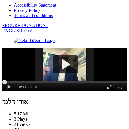
Accessibility Statement
Privacy Policy
Terms and conditions
SECURE DONATION
ENGLISH
עברית
אורן הלמן
5.17 Min
3 Plays
21 views