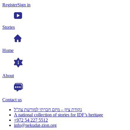
Register
Sign in
Stories
Home
About
Contact us
נקודת ציון – מיזם חברתי למורשת צה”ל
A national collection of stories for IDF’s heritage
+972 54 227 5512
info@nekudat-zion.org