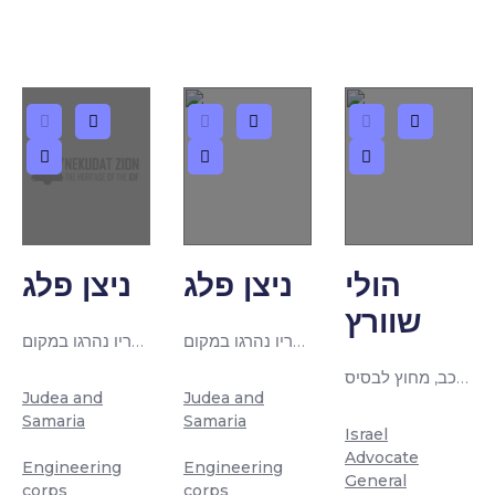
הולי
ניצן פלג
ניצן פלג
שוורץ
שירת כקצין הנדסה. נפצע בסמוך למערכת המכפלה כאשר חבריו נהרגו במקום
שירת כקצין הנדסה. נפצע בסמוך למערכת המכפלה כאשר חבריו נהרגו במקום
ייצגה כעורכת דין, טירון עולה חדש שרצח קצין שאותו לא הכיר, בעת גבינת רכב, מחוץ לבסיס
Judea and
Judea and
Samaria
Samaria
Israel
|
|
|
Advocate
Engineering
Engineering
General
corps
corps