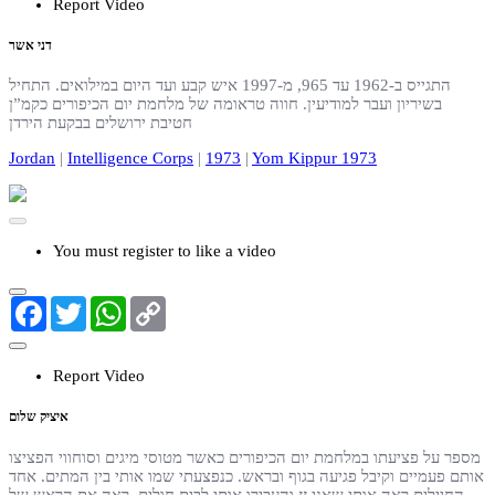
Report Video
דני אשר
התגייס ב-1962 עד 965, מ-1997 איש קבע ועד היום במילואים. התחיל
בשיריון ועבר למודיעין. חווה טראומה של מלחמת יום הכיפורים כקמ”ן
חטיבת ירושלים בבקעת הירדן
Jordan
|
Intelligence Corps
|
1973
|
Yom Kippur 1973
You must register to like a video
Facebook
Twitter
WhatsApp
Copy
Link
Report Video
איציק שלום
מספר על פציעתו במלחמת יום הכיפורים כאשר מטוסי מיגים וסוחווי הפציצו
אותם פעמיים וקיבל פגיעה בגוף ובראש. כנפצעתי שמו אותי בין המתים. אחד
החיילים ראה אותי שאני זז והעבירו אותי לבית חולים. ראה את הראש של