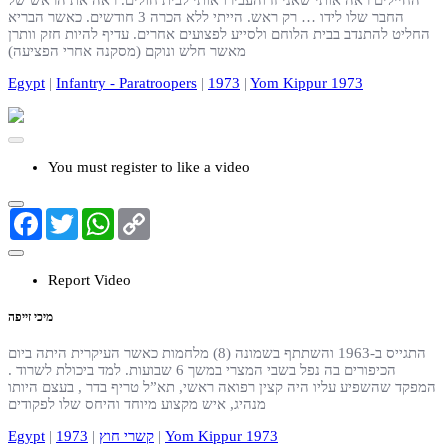
החבר שלו לידו … רק ראש. הייתי ללא הכרה 3 חודשים. כאשר הבריא
החליט להתנדב בבית הלוחם ולסייע לפצועים אחרים. עדיף להיות חזק וותרן
מאשר חלש ונוקם (מסקנה אחרי הפציעה)
Egypt
|
Infantry - Paratroopers
|
1973
|
Yom Kippur 1973
You must register to like a video
Facebook
Twitter
WhatsApp
Copy
Link
Report Video
מיכי זייפה
התגייס ב-1963 והשתתף בשמונה (8) מלחמות כאשר העיקרית היתה ביום
הכיפורים בה נפל בשבי המצרי במשך 6 שבועות. למד ביכולת לשרוד .
המפקד שהשפיע עליו היה קצין רפואה ראשי, תא”ל טריף בדר , בעצם היותו
מנהיג, איש מקצוע מיוחד והיחס שלו לפקודים
Egypt
|
1973
|
קשרי חוץ
|
Yom Kippur 1973