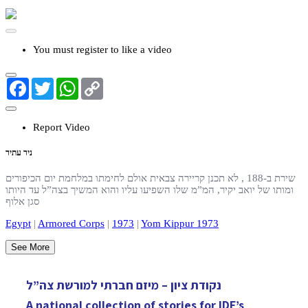
You must register to like a video
Facebook
Twitter
WhatsApp
Copy
Link
Report Video
ניר עתיר
שירת ב-188 , לא תכנן קריירה צבאית אולם לחימתו במלחמת יום הכיפורים
ומותו של יואב יקיר, המ”מ שלו השפיעו עליו והוא המשיך בצה”ל עד היותו
סגן אלוף
Egypt
|
Armored Corps
|
1973
|
Yom Kippur 1973
See More
נקודת ציון – מיזם חברתי למורשת צה”ל
A national collection of stories for IDF’s